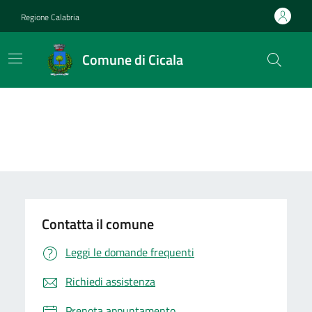
Vai ai contenuti
Vai al footer
Regione Calabria
Comune di Cicala
Contatta il comune
Leggi le domande frequenti
Richiedi assistenza
Prenota appuntamento